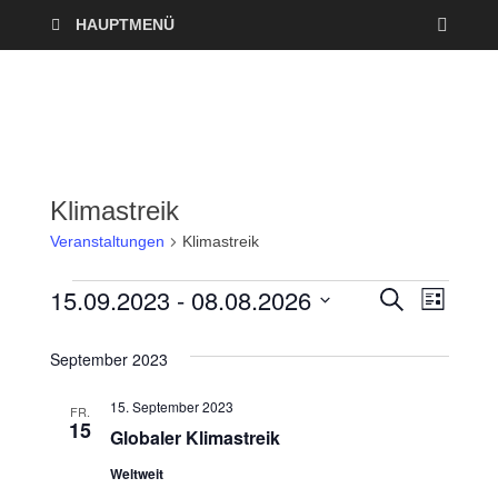
HAUPTMENÜ
Klimastreik
Veranstaltungen
Klimastreik
15.09.2023
 - 
08.08.2026
V
V
S
L
U
I
D
e
C
e
S
a
H
September 2023
T
r
E
t
r
E
15. September 2023
u
FR.
a
15
a
Globaler Klimastreik
m
n
w
Weltweit
n
ä