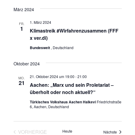
s
h
s
März 2024
t
l
t
e
a
1. März 2024
FR.
n
1
Klimastreik #Wirfahrenzusammen (FFF
a
l
.
x ver.di)
t
l
Bundesweit
, Deutschland
u
t
Oktober 2024
n
u
g
21. Oktober 2024 um 19:00
-
21:00
MO.
n
21
Aachen: „Marx und sein Proletariat –
A
überholt oder noch aktuell?“
g
n
Türkisches Volkshaus Aachen Halkevi
Friedrichstraße
e
6, Aachen, Deutschland
s
n
i
c
S
VORHERIGE
Heute
Veranstalt
Nächste