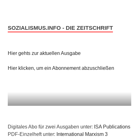
i
c
o
h
n
SOZIALISMUS.INFO - DIE ZEITSCHRIFT
t
e
Hier gehts zur aktuellen Ausgabe
n
Hier klicken, um ein Abonnement abzuschließen
,
N
a
v
i
Digitales Abo für zwei Ausgaben unter:
ISA Publications
PDF-Einzelheft unter:
International Marxism 3
g