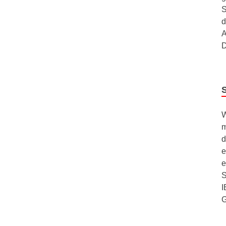
S
d
A
D
W
m
d
e
e
S
I