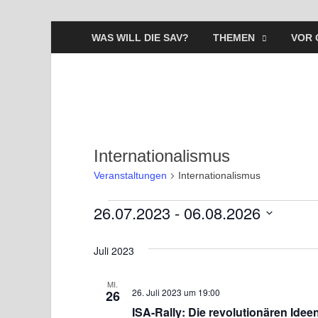
WAS WILL DIE SAV?
THEMEN
VOR 
Internationalismus
Veranstaltungen
Internationalismus
26.07.2023
 - 
06.08.2026
D
a
Juli 2023
t
u
MI.
26. Juli 2023 um 19:00
26
m
ISA-Rally: Die revolutionären Ide
w