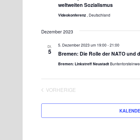
weltweiten Sozialismus
ä
h
Videokonferenz
, Deutschland
l
e
Dezember 2023
n
.
5. Dezember 2023 um 19:00
-
21:00
DI.
5
Bremen: Die Rolle der NATO und 
Bremen: Linkstreff Neustadt
Buntentorsteinw
VORHERIGE
VERANSTALTUNGEN
KALENDE