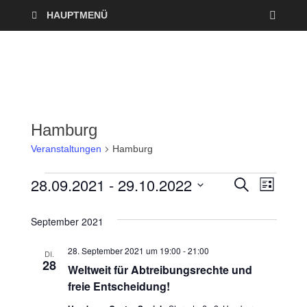
HAUPTMENÜ
Hamburg
Veranstaltungen
Hamburg
28.09.2021
 - 
29.10.2022
V
V
S
L
U
I
D
e
C
e
S
a
H
September 2021
T
r
E
t
r
E
28. September 2021 um 19:00
-
21:00
u
DI.
a
28
a
Weltweit für Abtreibungsrechte und
m
n
freie Entscheidung!
w
n
ä