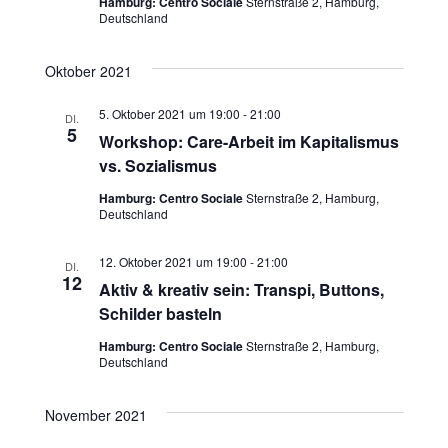
s
Hamburg: Centro Sociale
Sternstraße 2, Hamburg,
h
Deutschland
s
t
l
t
e
a
Oktober 2021
n
a
l
.
5. Oktober 2021 um 19:00
-
21:00
DI.
5
Workshop: Care-Arbeit im Kapitalismus
t
l
vs. Sozialismus
u
t
Hamburg: Centro Sociale
Sternstraße 2, Hamburg,
n
Deutschland
u
g
12. Oktober 2021 um 19:00
-
21:00
DI.
n
12
A
Aktiv & kreativ sein: Transpi, Buttons,
g
Schilder basteln
n
Hamburg: Centro Sociale
Sternstraße 2, Hamburg,
e
s
Deutschland
n
i
November 2021
c
S