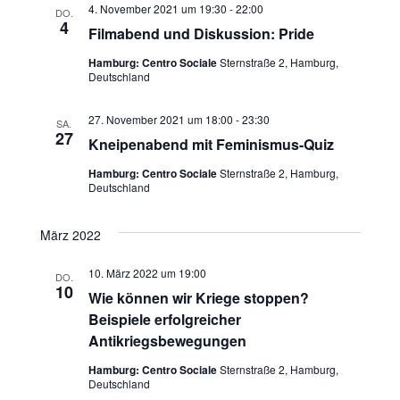
4. November 2021 um 19:30
-
22:00
DO.
h
u
4
Filmabend und Diskussion: Pride
t
c
Hamburg: Centro Sociale
Sternstraße 2, Hamburg,
Deutschland
e
h
n
27. November 2021 um 18:00
-
23:30
SA.
e
27
Kneipenabend mit Feminismus-Quiz
-
u
Hamburg: Centro Sociale
Sternstraße 2, Hamburg,
N
Deutschland
n
a
März 2022
v
d
i
10. März 2022 um 19:00
DO.
A
10
Wie können wir Kriege stoppen?
g
n
Beispiele erfolgreicher
a
Antikriegsbewegungen
s
t
Hamburg: Centro Sociale
Sternstraße 2, Hamburg,
Deutschland
i