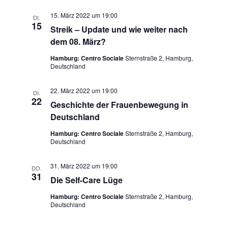
i
c
15. März 2022 um 19:00
DI.
o
15
Streik – Update und wie weiter nach
h
n
dem 08. März?
t
Hamburg: Centro Sociale
Sternstraße 2, Hamburg,
Deutschland
e
22. März 2022 um 19:00
DI.
n
22
Geschichte der Frauenbewegung in
Deutschland
,
Hamburg: Centro Sociale
Sternstraße 2, Hamburg,
N
Deutschland
a
31. März 2022 um 19:00
DO.
31
Die Self-Care Lüge
v
Hamburg: Centro Sociale
Sternstraße 2, Hamburg,
i
Deutschland
g