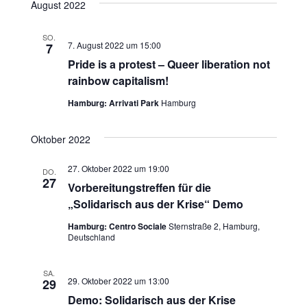
August 2022
a
SO.
7. August 2022 um 15:00
7
t
Pride is a protest – Queer liberation not
i
rainbow capitalism!
Hamburg: Arrivati Park
Hamburg
o
n
Oktober 2022
27. Oktober 2022 um 19:00
DO.
27
Vorbereitungstreffen für die
„Solidarisch aus der Krise“ Demo
Hamburg: Centro Sociale
Sternstraße 2, Hamburg,
Deutschland
SA.
29. Oktober 2022 um 13:00
29
Demo: Solidarisch aus der Krise