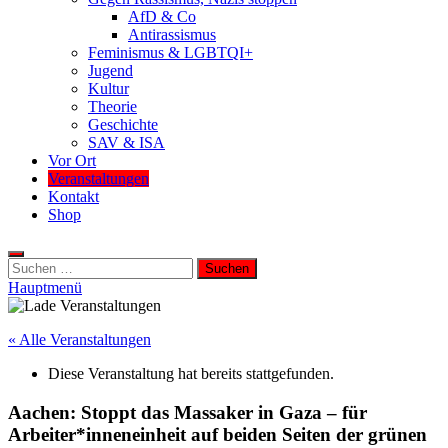
AfD & Co
Antirassismus
Feminismus & LGBTQI+
Jugend
Kultur
Theorie
Geschichte
SAV & ISA
Vor Ort
Veranstaltungen
Kontakt
Shop
Suchen
nach:
Hauptmenü
« Alle Veranstaltungen
Diese Veranstaltung hat bereits stattgefunden.
Aachen: Stoppt das Massaker in Gaza – für
Arbeiter*inneneinheit auf beiden Seiten der grünen