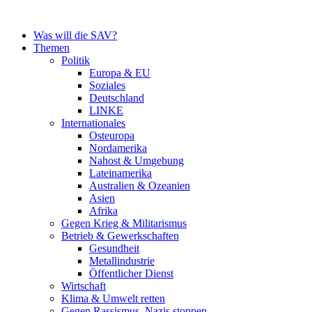
Zum
Inhalt
Was will die SAV?
springen
Themen
Politik
Europa & EU
Soziales
Deutschland
LINKE
Internationales
Osteuropa
Nordamerika
Nahost & Umgebung
Lateinamerika
Australien & Ozeanien
Asien
Afrika
Gegen Krieg & Militarismus
Betrieb & Gewerkschaften
Gesundheit
Metallindustrie
Öffentlicher Dienst
Wirtschaft
Klima & Umwelt retten
Gegen Rassismus, Nazis stoppen