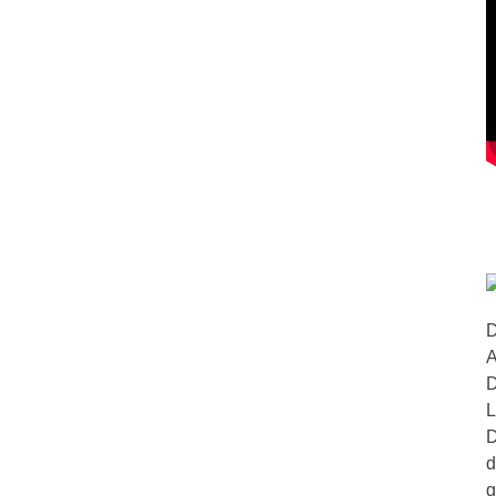
D
A
D
L
D
d
g