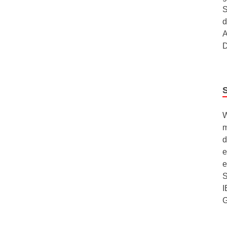
S
d
A
D
W
m
d
e
e
S
I