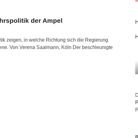
hrspolitik der Ampel
H
H
tik zeigen, in welche Richtung sich die Regierung
hiene. Von Verena Saalmann, Köln Der beschleunigte
D
P
P
B