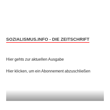
n
i
c
S
h
u
t
c
SOZIALISMUS.INFO - DIE ZEITSCHRIFT
e
h
n
e
Hier gehts zur aktuellen Ausgabe
-
u
N
Hier klicken, um ein Abonnement abzuschließen
n
a
v
d
i
A
g
n