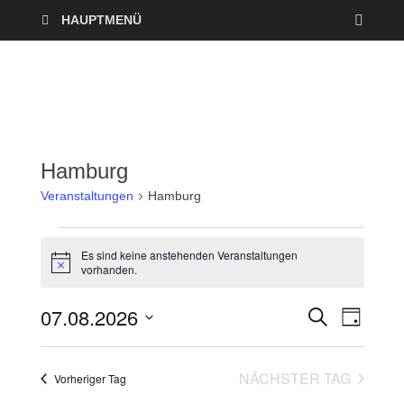
HAUPTMENÜ
Hamburg
Veranstaltungen
Hamburg
Es sind keine anstehenden Veranstaltungen
H
vorhanden.
i
n
07.08.2026
w
V
V
S
T
e
U
A
i
D
e
C
e
s
G
a
H
NÄCHSTER TAG
r
Vorheriger Tag
E
t
r