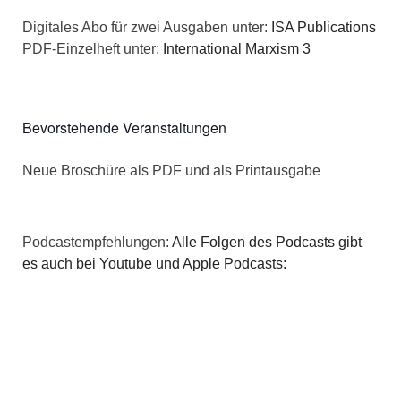
a
s
Digitales Abo für zwei Ausgaben unter:
ISA Publications
t
PDF-Einzelheft unter:
International Marxism 3
i
i
c
o
Bevorstehende Veranstaltungen
h
n
Neue Broschüre als PDF und als Printausgabe
t
e
Podcastempfehlungen:
Alle Folgen des Podcasts gibt
n
es auch bei Youtube und Apple Podcasts:
,
N
a
v