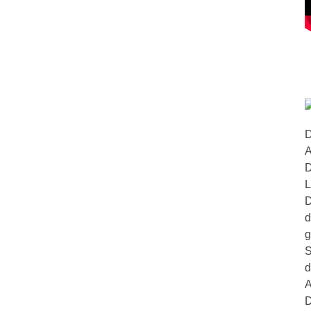
D
A
D
L
D
d
g
S
d
A
D