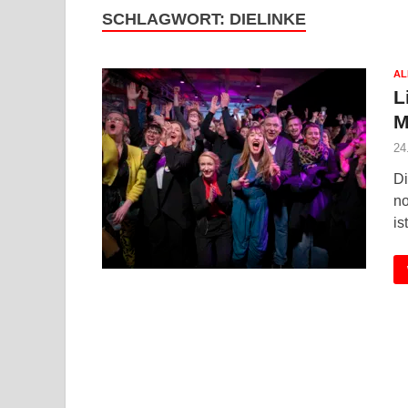
SCHLAGWORT:
DIELINKE
AL
L
M
24
Di
no
is