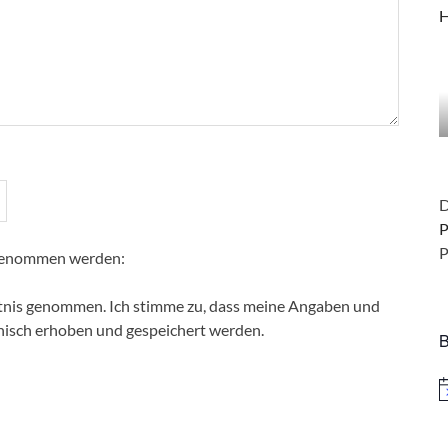
H
D
P
P
ufgenommen werden:
tnis genommen. Ich stimme zu, dass meine Angaben und
nisch erhoben und gespeichert werden.
B
H