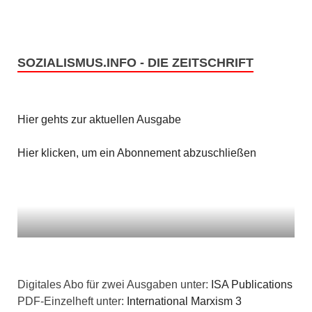
i
c
o
h
n
SOZIALISMUS.INFO - DIE ZEITSCHRIFT
t
e
Hier gehts zur aktuellen Ausgabe
n
Hier klicken, um ein Abonnement abzuschließen
,
N
a
v
i
Digitales Abo für zwei Ausgaben unter:
ISA Publications
PDF-Einzelheft unter:
International Marxism 3
g