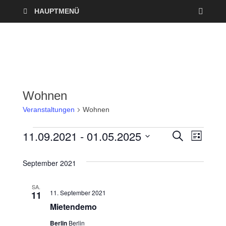
HAUPTMENÜ
Wohnen
Veranstaltungen
Wohnen
11.09.2021
 - 
01.05.2025
V
V
S
L
U
I
D
e
C
e
S
a
H
September 2021
T
r
E
t
r
E
u
SA.
a
11. September 2021
11
a
m
Mietendemo
n
w
n
ä
Berlin
Berlin