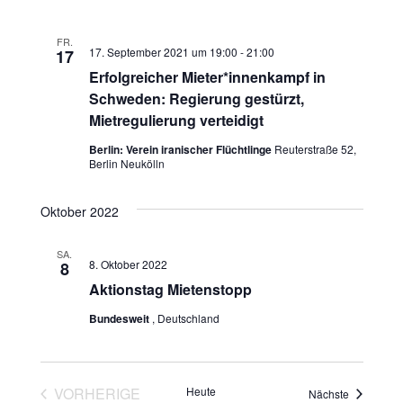
s
h
s
t
l
FR.
17. September 2021 um 19:00
-
21:00
17
t
e
a
Erfolgreicher Mieter*innenkampf in
n
a
l
Schweden: Regierung gestürzt,
.
Mietregulierung verteidigt
t
l
Berlin: Verein iranischer Flüchtlinge
Reuterstraße 52,
u
Berlin Neukölln
t
n
u
Oktober 2022
g
n
SA.
A
8. Oktober 2022
8
g
Aktionstag Mietenstopp
n
e
Bundesweit
, Deutschland
s
n
i
c
S
VORHERIGE
Heute
Veranstalt
Nächste