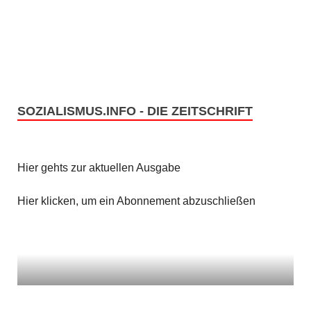
e
s
n
i
c
S
h
u
t
SOZIALISMUS.INFO - DIE ZEITSCHRIFT
c
e
h
n
Hier gehts zur aktuellen Ausgabe
e
-
u
Hier klicken, um ein Abonnement abzuschließen
N
n
a
v
d
i
A
g