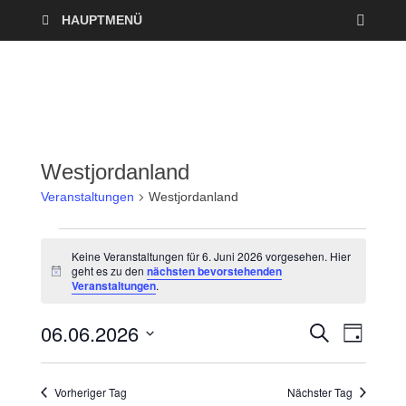
HAUPTMENÜ
Westjordanland
Veranstaltungen
Westjordanland
Keine Veranstaltungen für 6. Juni 2026 vorgesehen. Hier
geht es zu den
nächsten bevorstehenden
H
Veranstaltungen
.
i
n
w
06.06.2026
V
V
S
e
T
U
i
A
D
e
C
s
e
G
a
H
Vorheriger Tag
Nächster Tag
r
E
t