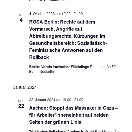
i
c
o
4. Oktober 2023 um 19:00
-
21:00
MI.
4
h
ROSA Berlin: Rechte auf dem
n
Vormarsch, Angriffe auf
t
Abtreibungsrechte, Kürzungen im
Gesundheitsbereich: Sozialistisch-
e
Feministische Antworten auf den
Rollback
n
Berlin: Verein iranischer Flüchtlinge
Reuterstraße 52,
,
Berlin Neukölln
N
Januar 2024
a
22. Januar 2024 um 19:00
-
21:00
MO.
22
v
Aachen: Stoppt das Massaker in Gaza –
für Arbeiter*inneneinheit auf beiden
i
Seiten der grünen Linie
g
Türkisches Volkshaus Aachen Halkevi
Friedrichstraße