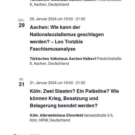
6, Aachen, Deutschland
a
29. Januar 2024 um 19:00
-
21:00
MO.
t
29
Aachen: Wie kann der
Nationalsozialismus geschlagen
i
werden? – Leo Trotzkis
o
Faschismusanalyse
Türkisches Volkshaus Aachen Halkevi
Friedrichstraße
n
6, Aachen, Deutschland
MI.
31. Januar 2024 um 19:00
-
21:00
31
Köln: Zwei Staaten? Ein Palästina? Wie
können Krieg, Besatzung und
Belagerung beendet werden?
Köln: Allerweltshaus Ehrenfeld
Geisselstraße 3-5,
Köln, NRW, Deutschland