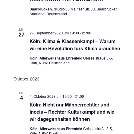
h
u
Saarbrücken: Studio 30
Mainzer Str. 30, Saarbrücken,
Saarland, Deutschland
t
c
e
MI.
h
27. September 2023 um 19:00
-
21:00
27
n
Köln: Klima & Klassenkampf – Warum
e
wir eine Revolution fürs Klima brauchen
-
u
Köln: Allerweltshaus Ehrenfeld
Geisselstraße 3-5,
N
Köln, NRW, Deutschland
n
a
Oktober 2023
v
d
i
MI.
A
4. Oktober 2023 um 19:00
-
21:00
4
g
Köln: Nicht nur Männerrechtler und
n
Incels – Rechter Kulturkampf und wie
a
s
wir dagegenhalten können
t
Köln: Allerweltshaus Ehrenfeld
Geisselstraße 3-5,
i
Köln, NRW, Deutschland