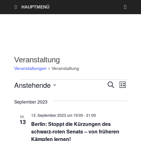
HAUPTMENÜ
Veranstaltung
Veranstaltungen
Veranstaltung
Anstehende
V
V
S
L
U
I
D
e
C
e
S
a
H
September 2023
T
r
E
t
r
E
13. September 2023 um 19:00
-
21:00
u
MI.
a
13
a
Berlin: Stoppt die Kürzungen des
m
n
schwarz-roten Senats – von früheren
w
n
Kämpfen lernen!
ä