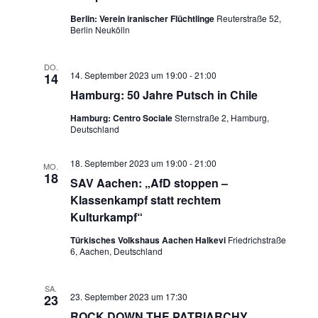
s
h
s
Berlin: Verein iranischer Flüchtlinge
Reuterstraße 52,
t
l
Berlin Neukölln
t
e
a
n
DO.
a
l
14. September 2023 um 19:00
-
21:00
14
.
Hamburg: 50 Jahre Putsch in Chile
t
l
Hamburg: Centro Sociale
Sternstraße 2, Hamburg,
u
Deutschland
t
n
u
18. September 2023 um 19:00
-
21:00
MO.
18
g
SAV Aachen: „AfD stoppen –
n
Klassenkampf statt rechtem
A
Kulturkampf“
g
n
Türkisches Volkshaus Aachen Halkevi
Friedrichstraße
e
6, Aachen, Deutschland
s
n
i
SA.
23. September 2023 um 17:30
23
c
S
ROCK DOWN THE PATRIARCHY