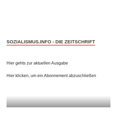
n
i
c
S
h
u
t
c
SOZIALISMUS.INFO - DIE ZEITSCHRIFT
e
h
n
e
Hier gehts zur aktuellen Ausgabe
-
u
N
Hier klicken, um ein Abonnement abzuschließen
n
a
v
d
i
A
g
n