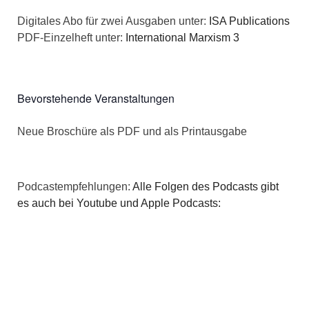
a
s
Digitales Abo für zwei Ausgaben unter:
ISA Publications
t
PDF-Einzelheft unter:
International Marxism 3
i
i
c
o
Bevorstehende Veranstaltungen
h
n
Neue Broschüre als PDF und als Printausgabe
t
e
Podcastempfehlungen:
Alle Folgen des Podcasts gibt
n
es auch bei Youtube und Apple Podcasts:
,
N
a
v