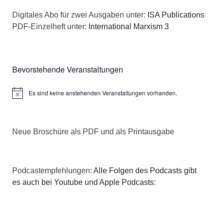
a
s
Digitales Abo für zwei Ausgaben unter:
ISA Publications
t
PDF-Einzelheft unter:
International Marxism 3
i
i
c
o
Bevorstehende Veranstaltungen
h
n
Es sind keine anstehenden Veranstaltungen vorhanden.
t
Hinweis
e
Neue Broschüre als PDF und als Printausgabe
n
,
Podcastempfehlungen:
Alle Folgen des Podcasts gibt
N
es auch bei Youtube und Apple Podcasts:
a
v