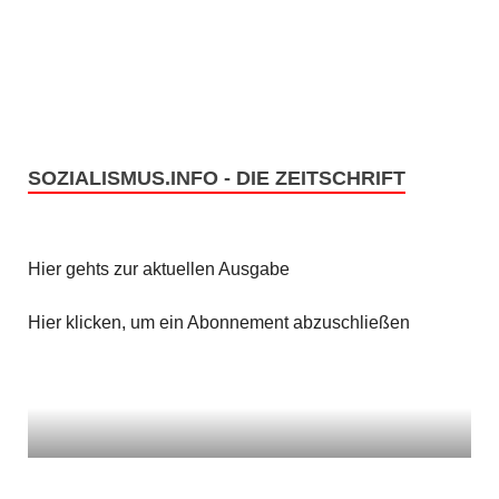
n
i
c
S
h
u
t
c
SOZIALISMUS.INFO - DIE ZEITSCHRIFT
e
h
n
e
Hier gehts zur aktuellen Ausgabe
-
u
N
Hier klicken, um ein Abonnement abzuschließen
n
a
v
d
i
A
g
n