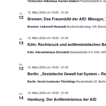
Türkisches Volkshaus Aachen Halkevi
Friedrichstraße 6, 
12. März 2024 um 19:00
-
21:00
DI.
12
Bremen: Das Frauenbild der AfD: Misogyn, Tr
Bremen: Linkstreff Neustadt
Buntentorsteinweg 109, Brem
13. März 2024 um 19:00
-
21:00
MI.
13
Köln: Rechtsruck und antifeministischen B
Köln: Allerweltshaus Ehrenfeld
Geisselstraße 3-5, Köln, N
MI.
13. März 2024 um 19:00
-
21:00
13
Berlin: „Sexistische Gewalt hat System – R
Berlin: Verein iranischer Flüchtlinge
Reuterstraße 52, Berli
14. März 2024 um 19:00
-
21:00
DO.
14
Hamburg: Der Antifeminismus der AfD