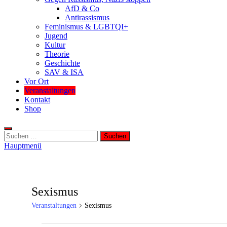
AfD & Co
Antirassismus
Feminismus & LGBTQI+
Jugend
Kultur
Theorie
Geschichte
SAV & ISA
Vor Ort
Veranstaltungen
Kontakt
Shop
Suchen
nach:
Hauptmenü
Sexismus
Veranstaltungen
Sexismus