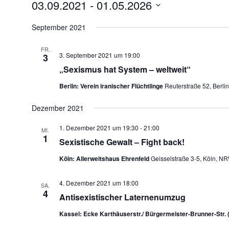
Veranstaltungen
03.09.2021
 - 
01.05.2026
Datum
wählen.
September 2021
FR.
3. September 2021 um 19:00
3
„Sexismus hat System – weltweit“
Berlin: Verein iranischer Flüchtlinge
Reuterstraße 52, Berli
Dezember 2021
1. Dezember 2021 um 19:30
-
21:00
MI.
1
Sexistische Gewalt – Fight back!
Köln: Allerweltshaus Ehrenfeld
Geisselstraße 3-5, Köln, N
4. Dezember 2021 um 18:00
SA.
4
Antisexistischer Laternenumzug
Kassel: Ecke Karthäuserstr./ Bürgermeister-Brunner-Str. 