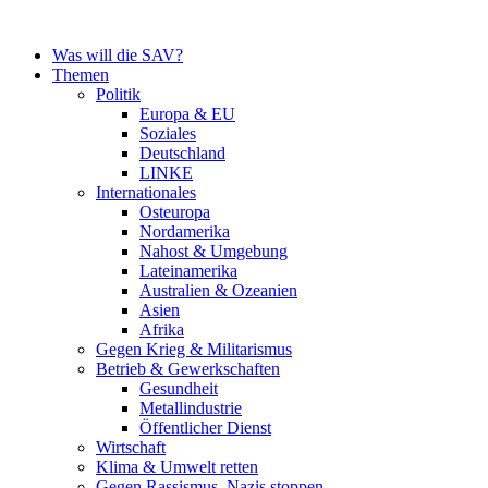
Zum
Inhalt
Was will die SAV?
springen
Themen
Politik
Europa & EU
Soziales
Deutschland
LINKE
Internationales
Osteuropa
Nordamerika
Nahost & Umgebung
Lateinamerika
Australien & Ozeanien
Asien
Afrika
Gegen Krieg & Militarismus
Betrieb & Gewerkschaften
Gesundheit
Metallindustrie
Öffentlicher Dienst
Wirtschaft
Klima & Umwelt retten
Gegen Rassismus, Nazis stoppen