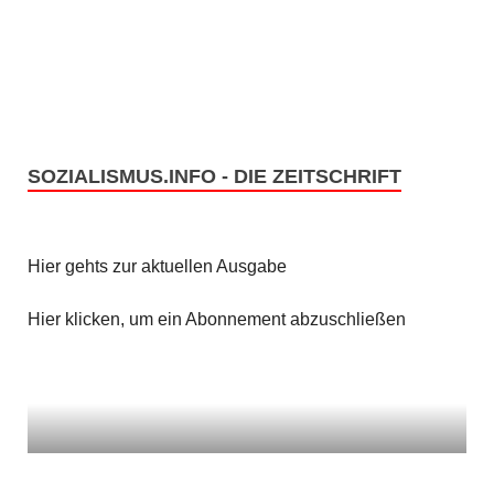
n
i
c
S
h
u
t
c
SOZIALISMUS.INFO - DIE ZEITSCHRIFT
e
h
n
e
Hier gehts zur aktuellen Ausgabe
-
u
N
Hier klicken, um ein Abonnement abzuschließen
n
a
v
d
i
A
g
n