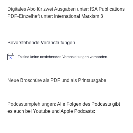
a
s
Digitales Abo für zwei Ausgaben unter:
ISA Publications
t
PDF-Einzelheft unter:
International Marxism 3
i
i
c
o
Bevorstehende Veranstaltungen
h
n
Es sind keine anstehenden Veranstaltungen vorhanden.
t
Hinweis
e
Neue Broschüre als PDF und als Printausgabe
n
,
Podcastempfehlungen:
Alle Folgen des Podcasts gibt
N
es auch bei Youtube und Apple Podcasts:
a
v