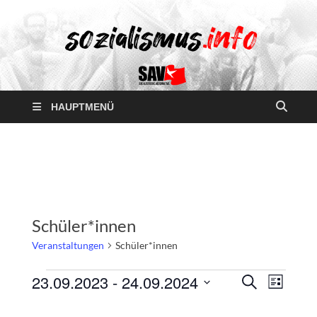
HAUPTMENÜ
Schüler*innen
Veranstaltungen
Schüler*innen
23.09.2023
 - 
24.09.2024
V
V
S
L
U
D
I
e
e
C
S