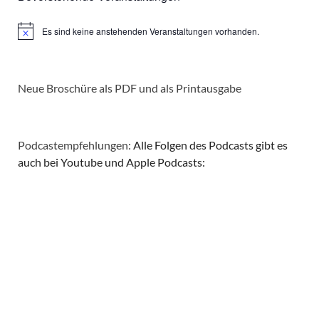
a
v
Es sind keine anstehenden Veranstaltungen vorhanden.
Hinweis
i
g
Neue Broschüre als PDF und als Printausgabe
a
t
Podcastempfehlungen:
Alle Folgen des Podcasts gibt es
auch bei Youtube und Apple Podcasts:
i
o
n