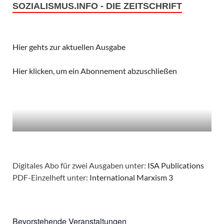
A
SOZIALISMUS.INFO - DIE ZEITSCHRIFT
g
n
a
s
t
Hier gehts zur aktuellen Ausgabe
i
i
Hier klicken, um ein Abonnement abzuschließen
c
o
h
n
t
e
n
Digitales Abo für zwei Ausgaben unter:
ISA Publications
PDF-Einzelheft unter:
International Marxism 3
,
N
Bevorstehende Veranstaltungen