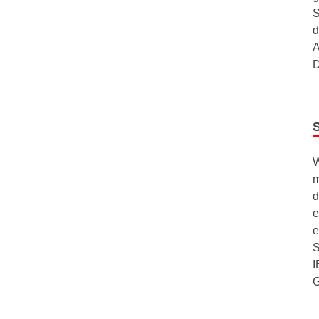
S
d
A
D
W
m
d
e
e
S
I