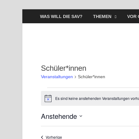
WAS WILL DIE SAV?
THEMEN
VOR 
Schüler*innen
Veranstaltungen
Schüler*innen
Es sind keine anstehenden Veranstaltungen vorh
H
i
n
Anstehende
w
e
D
i
s
a
Veranstaltungen
Vorherige