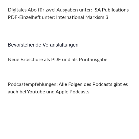
a
s
Digitales Abo für zwei Ausgaben unter:
ISA Publications
t
PDF-Einzelheft unter:
International Marxism 3
i
i
c
o
Bevorstehende Veranstaltungen
h
n
Neue Broschüre als PDF und als Printausgabe
t
e
Podcastempfehlungen:
Alle Folgen des Podcasts gibt es
n
auch bei Youtube und Apple Podcasts:
,
N
a