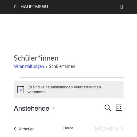
HAUPTMENÜ
Schüler*innen
Veranstaltungen
Schüler*innen
Es sind keine anstehenden Veranstaltungen
H
vorhanden.
i
n
Anstehende
w
V
V
S
L
e
U
i
I
D
e
C
e
s
S
a
H
Heute
NÄCHSTE
T
Veranstaltungen
Vorherige
r
E
t
r
E
VERANSTAL