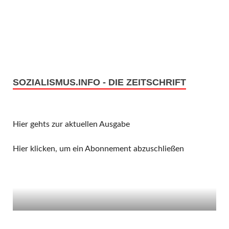
n
i
c
S
h
u
t
c
SOZIALISMUS.INFO - DIE ZEITSCHRIFT
e
h
n
e
Hier gehts zur aktuellen Ausgabe
-
u
N
Hier klicken, um ein Abonnement abzuschließen
n
a
v
d
i
A
g
n