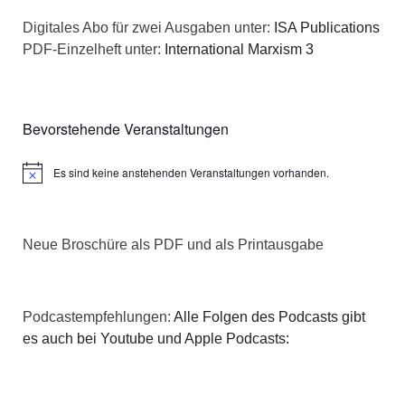
a
s
Digitales Abo für zwei Ausgaben unter:
ISA Publications
t
PDF-Einzelheft unter:
International Marxism 3
i
i
c
o
Bevorstehende Veranstaltungen
h
n
Es sind keine anstehenden Veranstaltungen vorhanden.
t
Hinweis
e
Neue Broschüre als PDF und als Printausgabe
n
,
Podcastempfehlungen:
Alle Folgen des Podcasts gibt
N
es auch bei Youtube und Apple Podcasts:
a
v