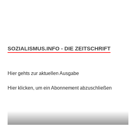
n
i
c
S
h
u
t
c
SOZIALISMUS.INFO - DIE ZEITSCHRIFT
e
h
n
e
Hier gehts zur aktuellen Ausgabe
-
u
N
Hier klicken, um ein Abonnement abzuschließen
n
a
v
d
i
A
g
n