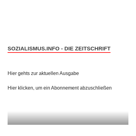
n
i
c
S
h
u
t
c
SOZIALISMUS.INFO - DIE ZEITSCHRIFT
e
h
n
e
Hier gehts zur aktuellen Ausgabe
-
u
N
Hier klicken, um ein Abonnement abzuschließen
n
a
v
d
i
A
g
n