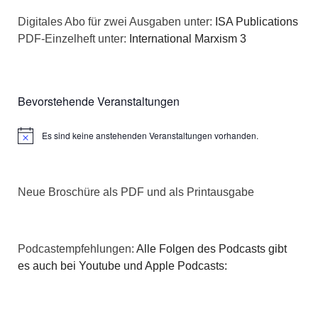
a
s
Digitales Abo für zwei Ausgaben unter:
ISA Publications
t
PDF-Einzelheft unter:
International Marxism 3
i
i
c
o
Bevorstehende Veranstaltungen
h
n
Es sind keine anstehenden Veranstaltungen vorhanden.
t
Hinweis
e
Neue Broschüre als PDF und als Printausgabe
n
,
Podcastempfehlungen:
Alle Folgen des Podcasts gibt
N
es auch bei Youtube und Apple Podcasts:
a
v