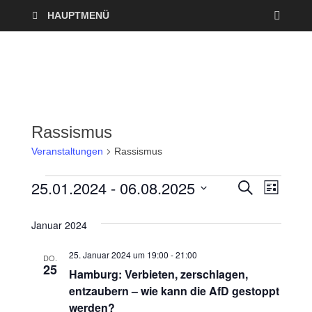
HAUPTMENÜ
Rassismus
Veranstaltungen
Rassismus
25.01.2024
 - 
06.08.2025
V
V
S
L
U
I
D
e
C
e
S
a
H
Januar 2024
T
r
E
t
r
E
25. Januar 2024 um 19:00
-
21:00
u
DO.
a
25
a
Hamburg: Verbieten, zerschlagen,
m
n
entzaubern – wie kann die AfD gestoppt
w
n
werden?
ä