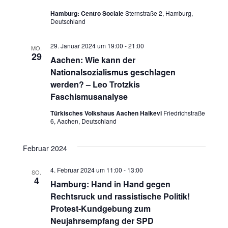
s
h
s
Hamburg: Centro Sociale
Sternstraße 2, Hamburg,
t
l
Deutschland
t
e
a
n
29. Januar 2024 um 19:00
-
21:00
MO.
a
l
29
.
Aachen: Wie kann der
Nationalsozialismus geschlagen
t
l
werden? – Leo Trotzkis
u
t
Faschismusanalyse
n
Türkisches Volkshaus Aachen Halkevi
Friedrichstraße
u
6, Aachen, Deutschland
g
n
A
Februar 2024
g
n
4. Februar 2024 um 11:00
-
13:00
SO.
e
4
s
Hamburg: Hand in Hand gegen
Rechtsruck und rassistische Politik!
n
i
Protest-Kundgebung zum
c
Neujahrsempfang der SPD
S