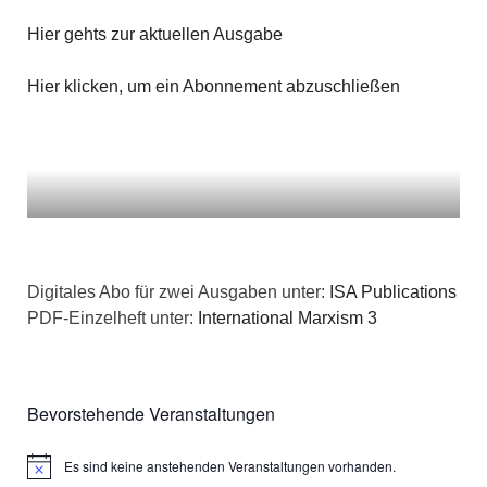
a
Hier gehts zur aktuellen Ausgabe
t
Hier klicken, um ein Abonnement abzuschließen
i
o
n
Digitales Abo für zwei Ausgaben unter:
ISA Publications
PDF-Einzelheft unter:
International Marxism 3
Bevorstehende Veranstaltungen
Es sind keine anstehenden Veranstaltungen vorhanden.
Hinweis