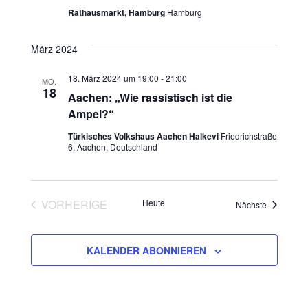
h
Rathausmarkt, Hamburg
Hamburg
u
t
c
März 2024
e
h
18. März 2024 um 19:00
-
21:00
MO.
n
18
Aachen: „Wie rassistisch ist die
e
-
Ampel?“
u
N
Türkisches Volkshaus Aachen Halkevi
Friedrichstraße
6, Aachen, Deutschland
n
a
v
d
VORHERIGE
Heute
Veranstalt
Nächste
i
A
VERANSTALTUNGEN
g
n
KALENDER ABONNIEREN
a
s
t
i