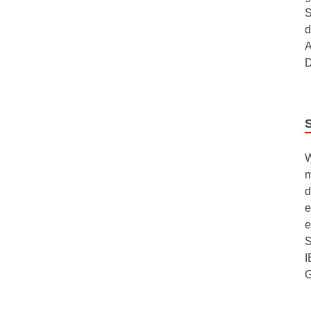
S
d
A
D
W
m
d
e
e
S
I