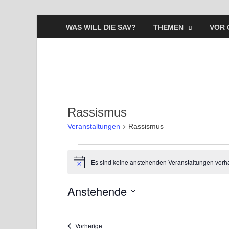
WAS WILL DIE SAV?
THEMEN
VOR 
Rassismus
Veranstaltungen
Rassismus
Es sind keine anstehenden Veranstaltungen vorh
H
i
n
Anstehende
w
e
D
i
s
a
Veranstaltungen
Vorherige