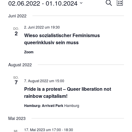
Veranstaltungen
02.06.2022
 - 
01.10.2024
Veranstal
Veran
Suche
Liste
Ansic
Suche
Datum
Navig
wählen.
Juni 2022
und
Ansichten
2. Juni 2022 um 19:30
DO.
2
Navigati
Wieso sozialistischer Feminismus
queerinklusiv sein muss
Zoom
August 2022
SO.
7. August 2022 um 15:00
7
Pride is a protest – Queer liberation not
rainbow capitalism!
Hamburg: Arrivati Park
Hamburg
Mai 2023
17. Mai 2023 um 17:00
-
18:30
MI.