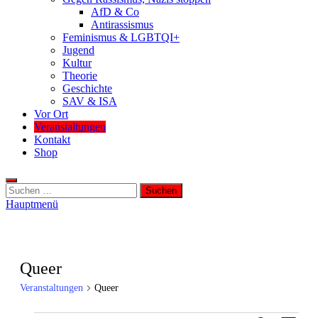
AfD & Co
Antirassismus
Feminismus & LGBTQI+
Jugend
Kultur
Theorie
Geschichte
SAV & ISA
Vor Ort
Veranstaltungen
Kontakt
Shop
Suchen
nach:
Hauptmenü
Queer
Veranstaltungen
Queer