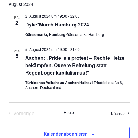
August 2024
2. August 2024 um 19:00
-
22:00
FR.
2
Dyke*March Hamburg 2024
Gänsemarkt, Hamburg
Gänsemarkt, Hamburg
5. August 2024 um 19:00
-
21:00
MO.
5
Aachen: „Pride is a protest – Rechte Hetze
bekämpfen. Queere Befreiung statt
Regenbogenkapitalismus!“
Türkisches Volkshaus Aachen Halkevi
Friedrichstraße 6,
Aachen, Deutschland
Vorherige
Heute
Veranst
Nächste
Veranstaltungen
Kalender abonnieren