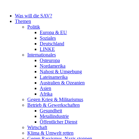
Zum
Inhalt
Was will die SAV?
springen
Themen
Politik
Europa & EU
Soziales
Deutschland
LINKE
Internationales
Osteuropa
Nordamerika
Nahost & Umgebung
Lateinamerika
Australien & Ozeanien
Asien
Afrika
Gegen Krieg & Militarismus
Betrieb & Gewerkschaften
Gesundheit
Metallindustrie
Öffentlicher Dienst
Wirtschaft
Klima & Umwelt retten
Gegen Rassismus, Nazis stoppen