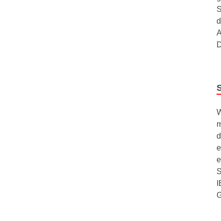
S
d
A
D
W
m
d
e
e
S
I