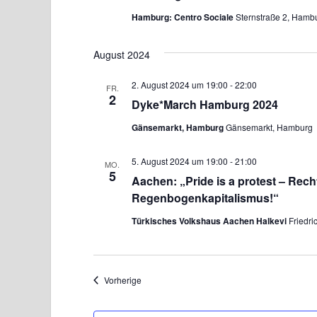
ä
Hamburg: Centro Sociale
Sternstraße 2, Hamb
h
l
August 2024
e
n
2. August 2024 um 19:00
-
22:00
FR.
2
.
Dyke*March Hamburg 2024
Gänsemarkt, Hamburg
Gänsemarkt, Hamburg
5. August 2024 um 19:00
-
21:00
MO.
5
Aachen: „Pride is a protest – Rec
Regenbogenkapitalismus!“
Türkisches Volkshaus Aachen Halkevi
Friedri
Veranstaltungen
Vorherige