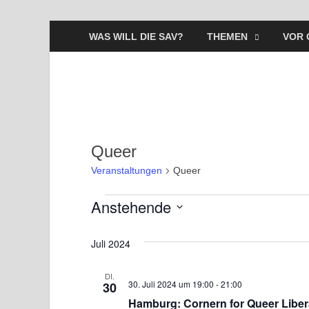
WAS WILL DIE SAV?
THEMEN
VOR 
Queer
Veranstaltungen
Queer
Anstehende
D
a
Juli 2024
t
u
DI.
30. Juli 2024 um 19:00
-
21:00
30
m
Hamburg: Cornern for Queer Liber
w