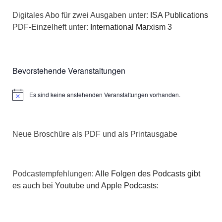
a
s
Digitales Abo für zwei Ausgaben unter:
ISA Publications
t
PDF-Einzelheft unter:
International Marxism 3
i
i
c
o
Bevorstehende Veranstaltungen
h
n
Es sind keine anstehenden Veranstaltungen vorhanden.
t
Hinweis
e
Neue Broschüre als PDF und als Printausgabe
n
,
Podcastempfehlungen:
Alle Folgen des Podcasts gibt
N
es auch bei Youtube und Apple Podcasts:
a
v