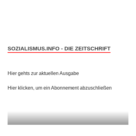
n
i
c
S
h
u
t
c
SOZIALISMUS.INFO - DIE ZEITSCHRIFT
e
h
n
e
Hier gehts zur aktuellen Ausgabe
-
u
N
Hier klicken, um ein Abonnement abzuschließen
n
a
v
d
i
A
g
n