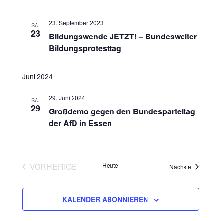
s
h
s
t
l
23. September 2023
SA.
23
t
e
a
Bildungswende JETZT! – Bundesweiter
n
Bildungsprotesttag
a
l
.
t
l
Juni 2024
u
t
29. Juni 2024
SA.
n
29
Großdemo gegen den Bundesparteitag
u
der AfD in Essen
g
n
A
g
n
VORHERIGE
Heute
Veranstalt
Nächste
e
VERANSTALTUNGEN
s
n
i
KALENDER ABONNIEREN
c
S