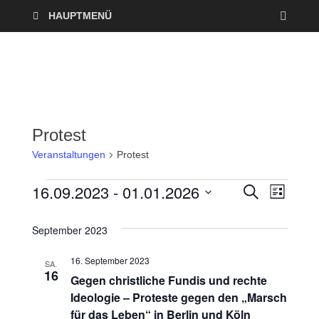
HAUPTMENÜ
Protest
Veranstaltungen
Protest
16.09.2023
 - 
01.01.2026
V
V
S
L
U
I
D
e
C
e
S
a
H
September 2023
T
r
E
t
r
E
16. September 2023
u
SA.
a
16
a
Gegen christliche Fundis und rechte
m
n
Ideologie – Proteste gegen den „Marsch
w
n
für das Leben“ in Berlin und Köln
ä