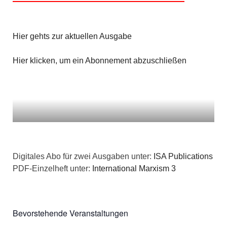
i
c
o
h
Hier gehts zur aktuellen Ausgabe
n
t
Hier klicken, um ein Abonnement abzuschließen
e
n
,
N
Digitales Abo für zwei Ausgaben unter:
ISA Publications
a
PDF-Einzelheft unter:
International Marxism 3
v
i
Bevorstehende Veranstaltungen
g