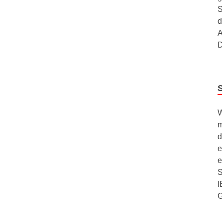
S
d
A
D
W
m
d
e
e
S
I