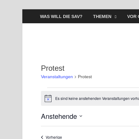
WAS WILL DIE SAV?
THEMEN
VOR 
Protest
Veranstaltungen
Protest
Es sind keine anstehenden Veranstaltungen vorh
H
i
n
Anstehende
w
e
D
i
s
a
Veranstaltungen
Vorherige