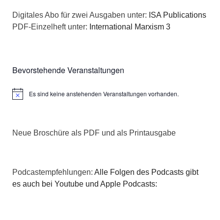
a
s
Digitales Abo für zwei Ausgaben unter:
ISA Publications
t
PDF-Einzelheft unter:
International Marxism 3
i
i
c
o
Bevorstehende Veranstaltungen
h
n
Es sind keine anstehenden Veranstaltungen vorhanden.
t
Hinweis
e
Neue Broschüre als PDF und als Printausgabe
n
,
Podcastempfehlungen:
Alle Folgen des Podcasts gibt
N
es auch bei Youtube und Apple Podcasts:
a
v