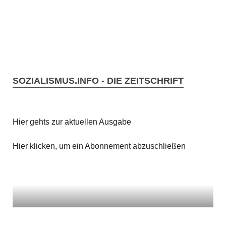
n
i
c
S
h
u
t
c
SOZIALISMUS.INFO - DIE ZEITSCHRIFT
e
h
n
e
Hier gehts zur aktuellen Ausgabe
-
u
N
Hier klicken, um ein Abonnement abzuschließen
n
a
v
d
i
A
g
n