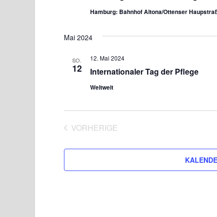
ä
Hamburg: Bahnhof Altona/Ottenser Haupstra
h
l
Mai 2024
e
n
12. Mai 2024
SO.
12
.
Internationaler Tag der Pflege
Weltweit
VORHERIGE
VERANSTALTUNGEN
KALENDE