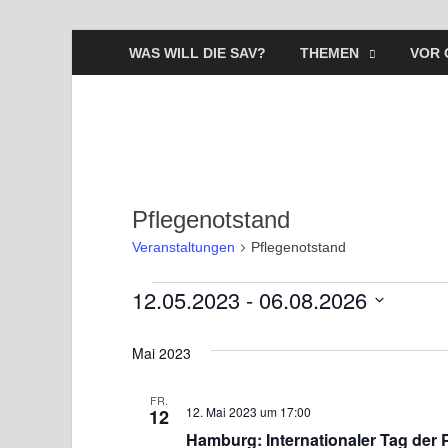
WAS WILL DIE SAV?
THEMEN
VOR 
Pflegenotstand
Veranstaltungen
Pflegenotstand
12.05.2023
 - 
06.08.2026
D
a
Mai 2023
t
u
FR.
12. Mai 2023 um 17:00
12
m
Hamburg: Internationaler Tag der P
w