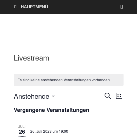
HAUPTMENÜ
Livestream
Es sind keine anstehenden Veranstaltungen vorhanden.
Anstehende
V
V
S
L
U
I
D
e
C
e
Vergangene Veranstaltungen
S
a
H
T
r
E
t
r
E
u
JULI
a
26
26. Juli 2023 um 19:00
a
m