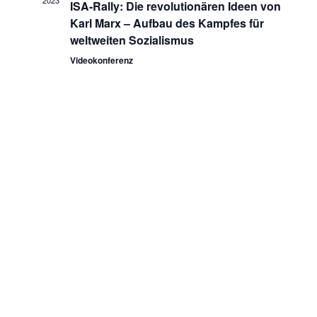
2023
n
ISA-Rally: Die revolutionären Ideen von
w
n
Karl Marx – Aufbau des Kampfes für
ä
s
weltweiten Sozialismus
h
s
t
l
Videokonferenz
t
e
a
n
a
l
.
t
l
u
t
n
u
g
n
A
g
n
e
s
n
i