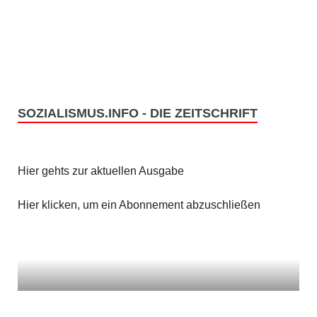
c
S
h
u
t
c
e
h
SOZIALISMUS.INFO - DIE ZEITSCHRIFT
n
e
-
u
N
Hier gehts zur aktuellen Ausgabe
n
a
Hier klicken, um ein Abonnement abzuschließen
v
d
i
A
g
n
a
s