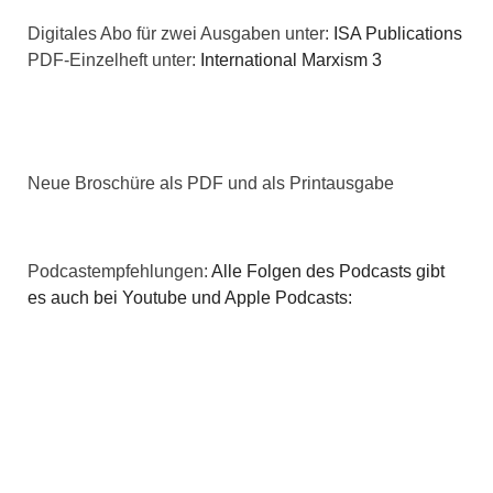
t
Digitales Abo für zwei Ausgaben unter:
ISA Publications
i
i
PDF-Einzelheft unter:
International Marxism 3
c
o
h
n
t
Neue Broschüre als PDF und als Printausgabe
e
n
Podcastempfehlungen:
Alle Folgen des Podcasts gibt
es auch bei Youtube und Apple Podcasts:
,
N
a
v