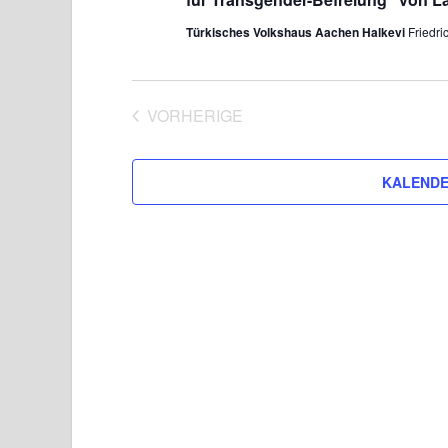
ä
Türkisches Volkshaus Aachen Halkevi
Friedri
h
l
e
VORHERIGE
n
VERANSTALTUNGEN
.
KALENDE