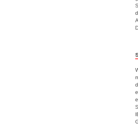
S
d
A
D
W
m
d
e
e
S
I