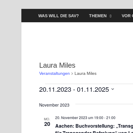
WAS WILL DIE SAV?
THEMEN
VOR 
Laura Miles
Veranstaltungen
Laura Miles
20.11.2023
 - 
01.11.2025
D
a
November 2023
t
20. November 2023 um 19:00
-
21:00
u
MO.
20
Aachen: Buchvorstellung: „Trans
m
für Transgender-Befreiung“ von La
w