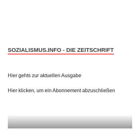
n
i
c
S
h
u
t
c
SOZIALISMUS.INFO - DIE ZEITSCHRIFT
e
h
n
e
Hier gehts zur aktuellen Ausgabe
-
u
N
Hier klicken, um ein Abonnement abzuschließen
n
a
v
d
i
A
g
n