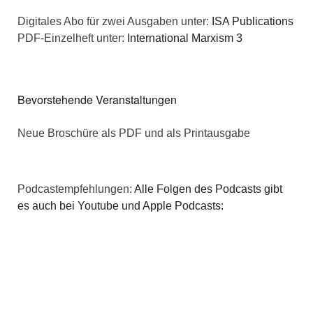
a
s
Digitales Abo für zwei Ausgaben unter:
ISA Publications
t
PDF-Einzelheft unter:
International Marxism 3
i
i
c
o
Bevorstehende Veranstaltungen
h
n
Neue Broschüre als PDF und als Printausgabe
t
e
Podcastempfehlungen:
Alle Folgen des Podcasts gibt
n
es auch bei Youtube und Apple Podcasts:
,
N
a
v