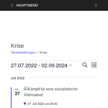
HAUPTMENÜ
Krise
Veranstaltungen
Krise
27.07.2022
 - 
02.09.2024
V
V
S
L
U
I
D
e
C
e
S
a
H
Juli 2022
T
r
E
t
r
E
u
MI.
a
27
a
m
n
w
H
n
27. Juli 2022 um 20:00
ä
e