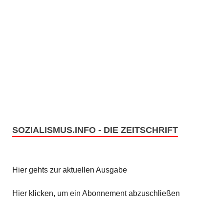
i
c
o
h
n
t
e
n
,
SOZIALISMUS.INFO - DIE ZEITSCHRIFT
N
a
Hier gehts zur aktuellen Ausgabe
v
Hier klicken, um ein Abonnement abzuschließen
i
g