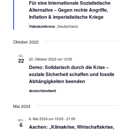
s
Für eine Internationale Sozialistische
r
h
s
v
Alternative – Gegen rechte Angriffe,
t
l
o
Inflation & imperialistische Kriege
r
t
e
a
g
n
Videokonferenz
, Deutschland
e
a
l
h
.
o
b
t
Oktober 2022
l
e
n
u
t
SA.
22. Oktober 2022 um 12:00
22
n
Demo: Solidarisch durch die Krise –
u
g
soziale Sicherheit schaffen und fossile
n
Abhängigkeiten beenden
A
g
deutschlandweit
n
e
s
Mai 2024
n
i
6. Mai 2024 um 19:00
-
21:00
MO.
6
c
Aachen: „Klimakrise, Wirtschaftskrise,
S