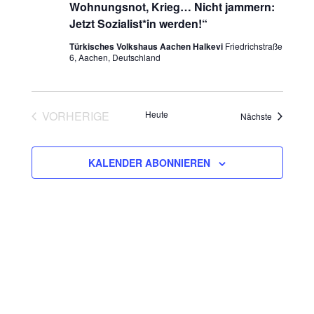
Wohnungsnot, Krieg… Nicht jammern:
h
u
Jetzt Sozialist*in werden!“
t
Türkisches Volkshaus Aachen Halkevi
Friedrichstraße
c
6, Aachen, Deutschland
e
h
n
e
-
VORHERIGE
Heute
Veranstalt
Nächste
VERANSTALTUNGEN
u
N
n
KALENDER ABONNIEREN
a
v
d
i
A
g
n
a
s
t
i