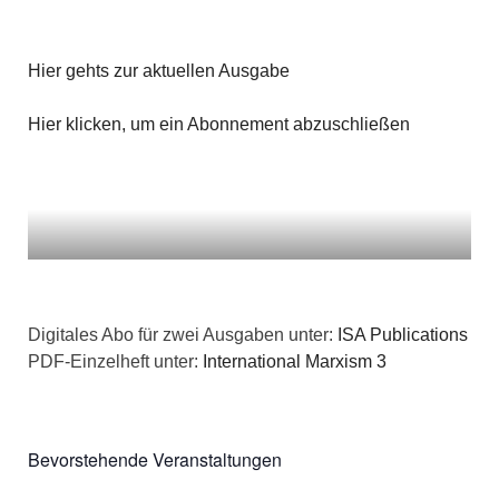
i
c
o
Hier gehts zur aktuellen Ausgabe
h
n
t
Hier klicken, um ein Abonnement abzuschließen
e
n
,
N
Digitales Abo für zwei Ausgaben unter:
ISA Publications
a
PDF-Einzelheft unter:
International Marxism 3
v
i
Bevorstehende Veranstaltungen
g