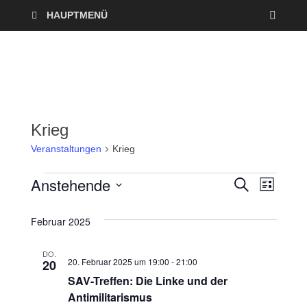
HAUPTMENÜ
Krieg
Veranstaltungen
Krieg
Anstehende
V
V
S
L
U
I
D
e
C
e
S
a
H
Februar 2025
T
r
E
t
r
E
u
DO.
a
20. Februar 2025 um 19:00
-
21:00
20
a
m
SAV-Treffen: Die Linke und der
n
w
n
Antimilitarismus
ä