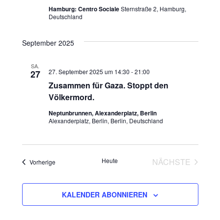
s
h
Hamburg: Centro Sociale
Sternstraße 2, Hamburg,
s
t
Deutschland
l
t
e
a
September 2025
n
a
l
.
SA.
t
l
27. September 2025 um 14:30
-
21:00
27
Zusammen für Gaza. Stoppt den
u
t
Völkermord.
n
u
Neptunbrunnen, Alexanderplatz, Berlin
Alexanderplatz, Berlin, Berlin, Deutschland
g
n
A
g
n
Heute
NÄCHSTE
Veranstaltungen
Vorherige
VERANSTAL
e
s
n
i
KALENDER ABONNIEREN
c
S