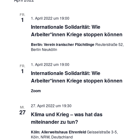
i
c
o
FR.
1. April 2022 um 19:00
1
h
n
Internationale Solidarität: Wie
Arbeiter*innen Kriege stoppen können
t
Berlin: Verein iranischer Flüchtlinge
Reuterstraße 52,
e
Berlin Neukölln
n
1. April 2022 um 19:00
FR.
1
Internationale Solidarität: Wie
,
Arbeiter*innen Kriege stoppen können
N
Zoom
a
27. April 2022 um 19:30
MI.
27
v
Klima und Krieg – was hat das
miteinander zu tun?
i
Köln: Allerweltshaus Ehrenfeld
Geisselstraße 3-5,
Köln, NRW, Deutschland
g