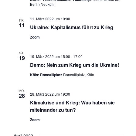
Berlin Neukölln
h
u
t
11. März 2022 um 19:00
c
FR.
11
Ukraine: Kapitalismus führt zu Krieg
e
h
Zoom
n
e
-
SA.
19. März 2022 um 15:00
-
17:00
19
u
N
Demo: Nein zum Krieg um die Ukraine!
n
a
Köln: Roncalliplatz
Roncalliplatz, Köln
v
d
MO.
i
28. März 2022 um 19:30
28
A
Klimakrise und Krieg: Was haben sie
g
n
miteinander zu tun?
a
Zoom
s
t
i
April 2022