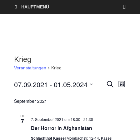
HAUPTMENÜ
Krieg
Veranstaltungen
Krieg
07.09.2021
 - 
01.05.2024
V
V
S
L
U
I
D
e
C
e
S
a
H
September 2021
T
r
E
t
r
E
u
DI.
a
7. September 2021 um 18:30
-
21:30
7
a
m
Der Horror in Afghanistan
n
w
n
ä
Schlachthof Kassel
Mombachstr. 12-14, Kassel