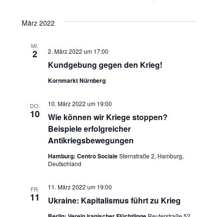
s
h
s
t
l
März 2022
t
e
a
n
MI.
a
l
2. März 2022 um 17:00
2
.
Kundgebung gegen den Krieg!
t
l
Kornmarkt Nürnberg
u
t
n
10. März 2022 um 19:00
DO.
u
10
Wie können wir Kriege stoppen?
g
Beispiele erfolgreicher
n
A
Antikriegsbewegungen
g
n
Hamburg: Centro Sociale
Sternstraße 2, Hamburg,
Deutschland
e
s
11. März 2022 um 19:00
FR.
n
i
11
Ukraine: Kapitalismus führt zu Krieg
c
S
Berlin: Verein iranischer Flüchtlinge
Reuterstraße 52,