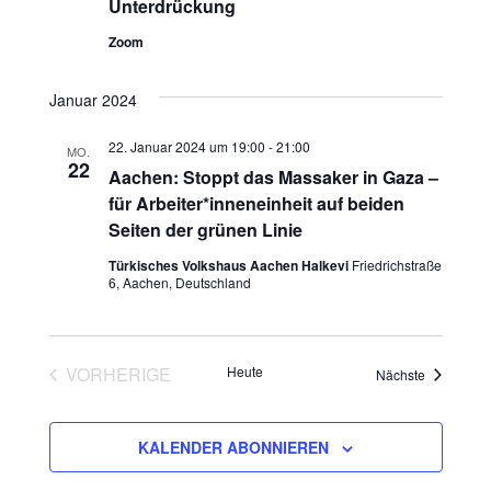
Unterdrückung
Zoom
Januar 2024
22. Januar 2024 um 19:00
-
21:00
MO.
22
Aachen: Stoppt das Massaker in Gaza –
für Arbeiter*inneneinheit auf beiden
Seiten der grünen Linie
Türkisches Volkshaus Aachen Halkevi
Friedrichstraße
6, Aachen, Deutschland
VORHERIGE
Heute
Veranstalt
Nächste
VERANSTALTUNGEN
KALENDER ABONNIEREN