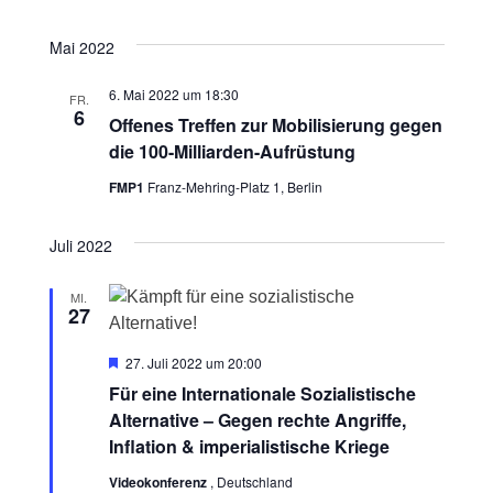
a
Mai 2022
t
6. Mai 2022 um 18:30
FR.
6
Offenes Treffen zur Mobilisierung gegen
i
die 100-Milliarden-Aufrüstung
o
FMP1
Franz-Mehring-Platz 1, Berlin
n
Juli 2022
MI.
27
H
27. Juli 2022 um 20:00
e
Für eine Internationale Sozialistische
r
v
Alternative – Gegen rechte Angriffe,
o
Inflation & imperialistische Kriege
r
g
Videokonferenz
, Deutschland
e