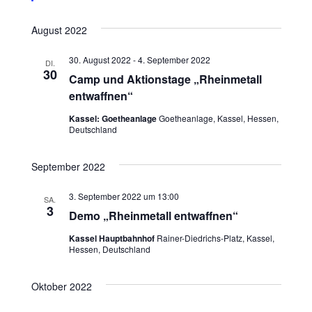
h
o
b
August 2022
e
n
30. August 2022
-
4. September 2022
DI.
30
Camp und Aktionstage „Rheinmetall
entwaffnen“
Kassel: Goetheanlage
Goetheanlage, Kassel, Hessen,
Deutschland
September 2022
3. September 2022 um 13:00
SA.
3
Demo „Rheinmetall entwaffnen“
Kassel Hauptbahnhof
Rainer-Diedrichs-Platz, Kassel,
Hessen, Deutschland
Oktober 2022