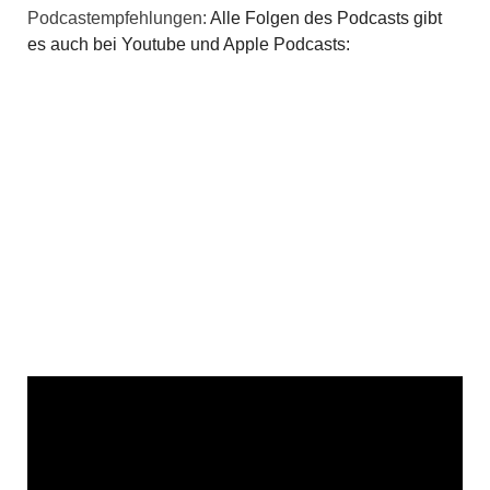
Podcastempfehlungen:
Alle Folgen des Podcasts gibt
a
es auch bei Youtube und Apple Podcasts:
t
i
o
n