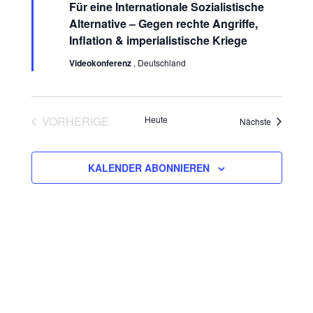
s
Für eine Internationale Sozialistische
r
h
s
v
Alternative – Gegen rechte Angriffe,
t
l
o
Inflation & imperialistische Kriege
r
t
e
a
g
n
Videokonferenz
, Deutschland
e
a
l
h
.
o
b
t
l
e
VORHERIGE
Heute
n
Veranstalt
Nächste
u
t
VERANSTALTUNGEN
n
u
KALENDER ABONNIEREN
g
n
A
g
n
e
s
n
i
c
S