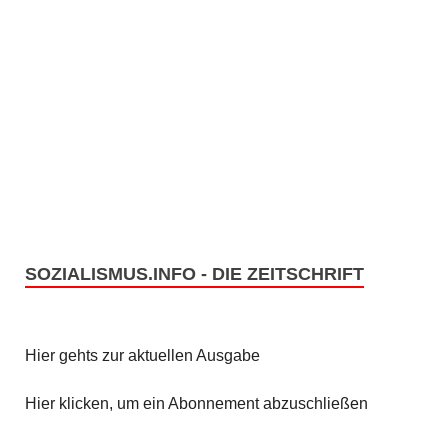
h
u
t
c
e
h
n
e
-
u
N
n
a
v
d
SOZIALISMUS.INFO - DIE ZEITSCHRIFT
i
A
g
n
Hier gehts zur aktuellen Ausgabe
a
s
Hier klicken, um ein Abonnement abzuschließen
t
i