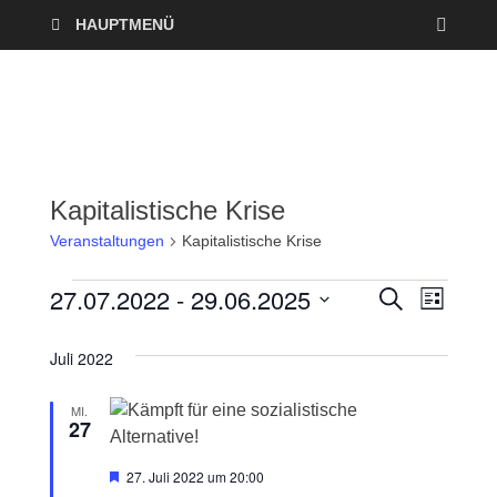
HAUPTMENÜ
Kapitalistische Krise
Veranstaltungen
Kapitalistische Krise
27.07.2022
 - 
29.06.2025
V
V
S
L
U
I
D
e
C
e
S
a
H
Juli 2022
T
r
E
t
r
E
u
MI.
a
27
a
m
n
w
H
n
27. Juli 2022 um 20:00
ä
e