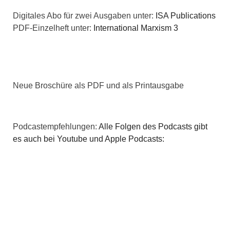
t
Digitales Abo für zwei Ausgaben unter:
ISA Publications
i
i
PDF-Einzelheft unter:
International Marxism 3
c
o
h
n
t
Neue Broschüre als PDF und als Printausgabe
e
n
Podcastempfehlungen:
Alle Folgen des Podcasts gibt
es auch bei Youtube und Apple Podcasts:
,
N
a
v