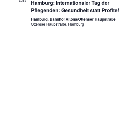
2023
n
Hamburg: Internationaler Tag der
w
n
Pflegenden: Gesundheit statt Profite!
ä
s
h
Hamburg: Bahnhof Altona/Ottenser Haupstraße
s
Ottenser Haupstraße, Hamburg
t
l
t
e
a
n
a
l
.
t
l
u
t
n
u
g
n
A
g
n
e
s
n
i