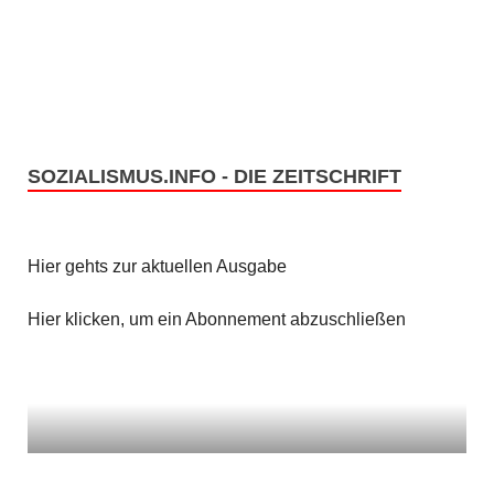
c
S
h
u
t
c
e
h
SOZIALISMUS.INFO - DIE ZEITSCHRIFT
n
e
-
u
N
Hier gehts zur aktuellen Ausgabe
n
a
Hier klicken, um ein Abonnement abzuschließen
v
d
i
A
g
n
a
s