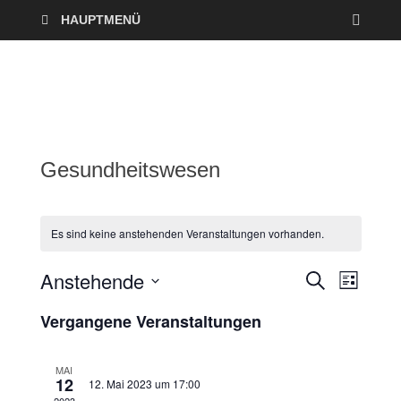
HAUPTMENÜ
Gesundheitswesen
Es sind keine anstehenden Veranstaltungen vorhanden.
Anstehende
V
V
S
L
U
I
D
e
C
e
Vergangene Veranstaltungen
S
a
H
T
r
E
t
r
E
u
MAI
a
12
12. Mai 2023 um 17:00
a
m