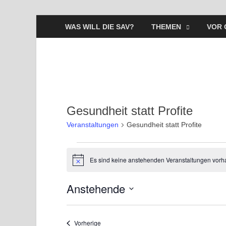
WAS WILL DIE SAV?
THEMEN
VOR 
Gesundheit statt Profite
Veranstaltungen
Gesundheit statt Profite
Es sind keine anstehenden Veranstaltungen vorh
H
i
n
Anstehende
w
e
D
i
s
a
Veranstaltungen
Vorherige