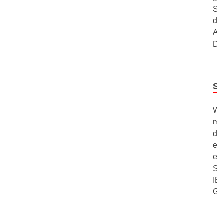
S
d
A
D
W
m
d
e
e
S
I