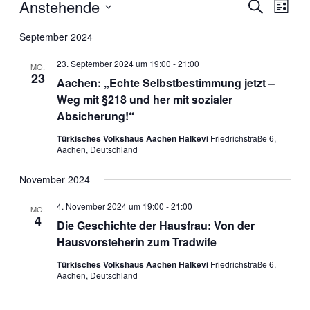
Veranstaltungen
Anstehende
Veranstal
Veran
Suche
Liste
Ansic
Suche
Datum
Navig
wählen.
September 2024
und
Ansichten
23. September 2024 um 19:00
-
21:00
MO.
23
Navigati
Aachen: „Echte Selbstbestimmung jetzt –
Weg mit §218 und her mit sozialer
Absicherung!“
Türkisches Volkshaus Aachen Halkevi
Friedrichstraße 6,
Aachen, Deutschland
November 2024
4. November 2024 um 19:00
-
21:00
MO.
4
Die Geschichte der Hausfrau: Von der
Hausvorsteherin zum Tradwife
Türkisches Volkshaus Aachen Halkevi
Friedrichstraße 6,
Aachen, Deutschland