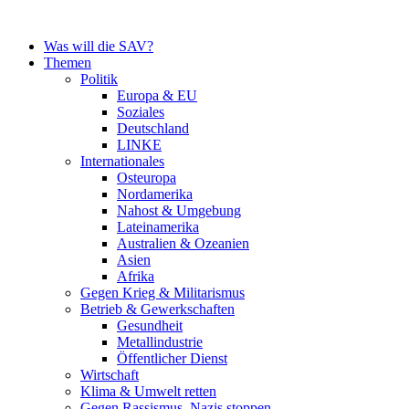
Zum
Inhalt
Was will die SAV?
springen
Themen
Politik
Europa & EU
Soziales
Deutschland
LINKE
Internationales
Osteuropa
Nordamerika
Nahost & Umgebung
Lateinamerika
Australien & Ozeanien
Asien
Afrika
Gegen Krieg & Militarismus
Betrieb & Gewerkschaften
Gesundheit
Metallindustrie
Öffentlicher Dienst
Wirtschaft
Klima & Umwelt retten
Gegen Rassismus, Nazis stoppen