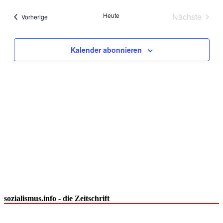
Heute
Nächste
Veranstaltungen
Vorherige
Veranstal
Kalender abonnieren
sozialismus.info - die Zeitschrift