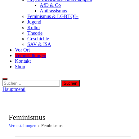
AfD & Co
Antirassismus
Feminismus & LGBTQI+
Jugend
Kultur
Theorie
Geschichte
SAV & ISA
Vor Ort
Veranstaltungen
Kontakt
Shop
Suchen
nach:
Hauptmenü
Feminismus
Veranstaltungen
Feminismus