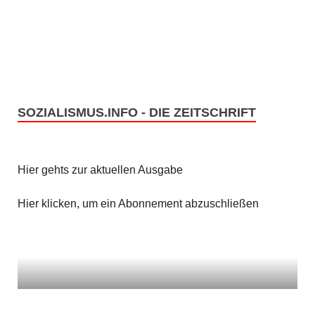
n
i
c
S
h
u
t
c
SOZIALISMUS.INFO - DIE ZEITSCHRIFT
e
h
n
e
Hier gehts zur aktuellen Ausgabe
-
u
N
Hier klicken, um ein Abonnement abzuschließen
n
a
v
d
i
A
g
n