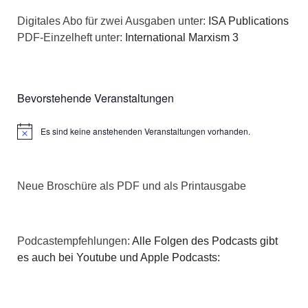
a
s
Digitales Abo für zwei Ausgaben unter:
ISA Publications
t
PDF-Einzelheft unter:
International Marxism 3
i
i
c
o
Bevorstehende Veranstaltungen
h
n
Es sind keine anstehenden Veranstaltungen vorhanden.
t
Hinweis
e
Neue Broschüre als PDF und als Printausgabe
n
,
Podcastempfehlungen:
Alle Folgen des Podcasts gibt
N
es auch bei Youtube und Apple Podcasts:
a
v