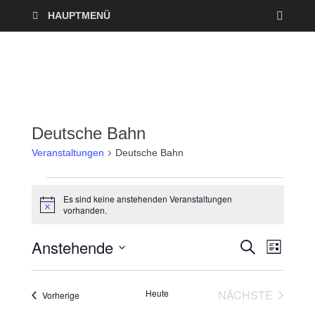
HAUPTMENÜ
Deutsche Bahn
Veranstaltungen
Deutsche Bahn
Es sind keine anstehenden Veranstaltungen
H
vorhanden.
i
n
Anstehende
w
V
V
S
L
e
U
I
i
D
e
C
e
s
S
a
H
T
Heute
NÄCHSTE
Veranstaltungen
r
Vorherige
E
t
r
E
VERANSTAL