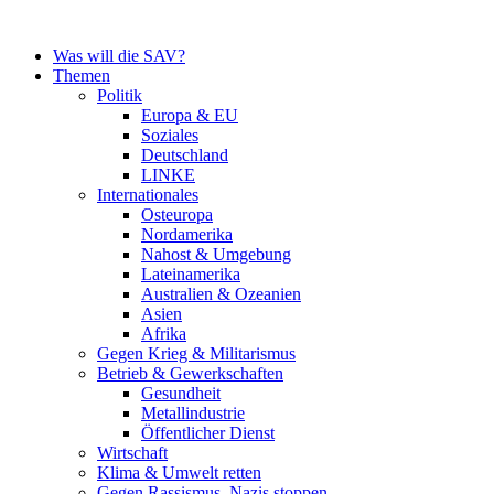
Zum
Inhalt
Was will die SAV?
springen
Themen
Politik
Europa & EU
Soziales
Deutschland
LINKE
Internationales
Osteuropa
Nordamerika
Nahost & Umgebung
Lateinamerika
Australien & Ozeanien
Asien
Afrika
Gegen Krieg & Militarismus
Betrieb & Gewerkschaften
Gesundheit
Metallindustrie
Öffentlicher Dienst
Wirtschaft
Klima & Umwelt retten
Gegen Rassismus, Nazis stoppen