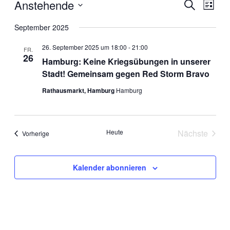
Veranstaltungen
Anstehende
Veranstal
Veran
Suche
Liste
Ansic
Suche
Datum
Navig
wählen.
September 2025
und
Ansichten
26. September 2025 um 18:00
-
21:00
FR.
26
Navigati
Hamburg: Keine Kriegsübungen in unserer
Stadt! Gemeinsam gegen Red Storm Bravo
Rathausmarkt, Hamburg
Hamburg
Heute
Nächste
Veranstaltungen
Vorherige
Veranstal
Kalender abonnieren