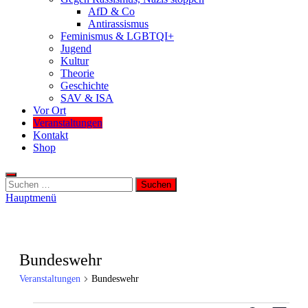
AfD & Co
Antirassismus
Feminismus & LGBTQI+
Jugend
Kultur
Theorie
Geschichte
SAV & ISA
Vor Ort
Veranstaltungen
Kontakt
Shop
Suchen
nach:
Hauptmenü
Bundeswehr
Veranstaltungen
Bundeswehr