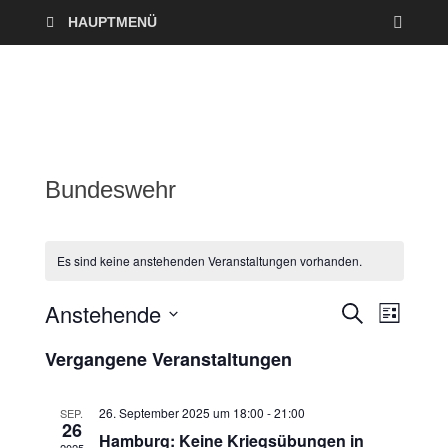
HAUPTMENÜ
Bundeswehr
Es sind keine anstehenden Veranstaltungen vorhanden.
Anstehende
V
V
S
L
U
I
D
e
C
e
Vergangene Veranstaltungen
S
a
H
T
r
E
t
r
E
u
26. September 2025 um 18:00
-
21:00
SEP.
a
26
a
m
Hamburg: Keine Kriegsübungen in