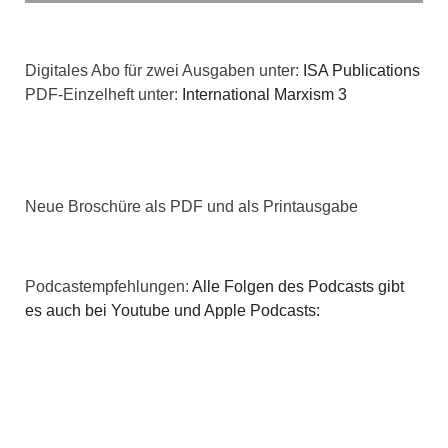
t
i
i
Digitales Abo für zwei Ausgaben unter:
ISA Publications
c
o
PDF-Einzelheft unter:
International Marxism 3
h
n
t
e
Neue Broschüre als PDF und als Printausgabe
n
,
Podcastempfehlungen:
Alle Folgen des Podcasts gibt
es auch bei Youtube und Apple Podcasts:
N
a
v