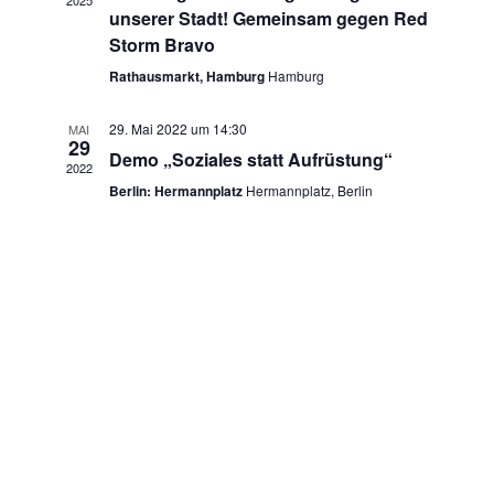
2025
n
w
unserer Stadt! Gemeinsam gegen Red
n
ä
Storm Bravo
s
h
s
Rathausmarkt, Hamburg
Hamburg
t
l
t
e
a
29. Mai 2022 um 14:30
MAI
29
n
Demo „Soziales statt Aufrüstung“
a
l
2022
.
Berlin: Hermannplatz
Hermannplatz, Berlin
t
l
u
t
n
u
g
n
A
g
n
e
s
n
i