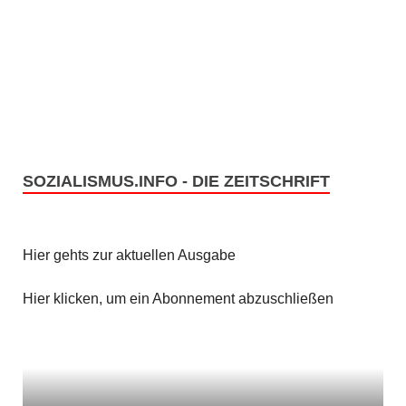
c
S
h
u
t
c
e
h
n
e
SOZIALISMUS.INFO - DIE ZEITSCHRIFT
-
u
N
n
a
Hier gehts zur aktuellen Ausgabe
v
d
Hier klicken, um ein Abonnement abzuschließen
i
A
g
n
a
s