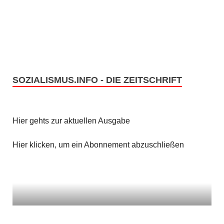
n
i
c
S
h
u
t
c
SOZIALISMUS.INFO - DIE ZEITSCHRIFT
e
h
n
e
Hier gehts zur aktuellen Ausgabe
-
u
N
Hier klicken, um ein Abonnement abzuschließen
n
a
v
d
i
A
g
n