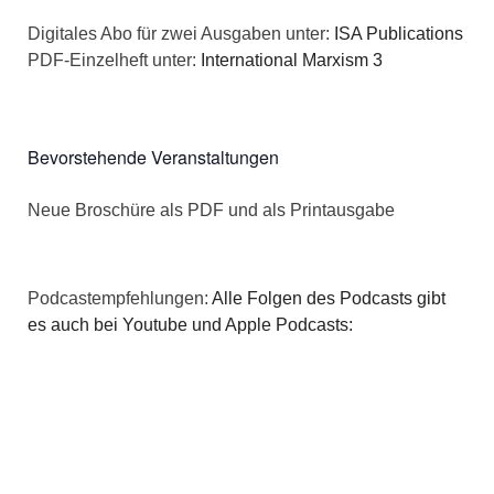
a
s
Digitales Abo für zwei Ausgaben unter:
ISA Publications
t
PDF-Einzelheft unter:
International Marxism 3
i
i
c
o
Bevorstehende Veranstaltungen
h
n
Neue Broschüre als PDF und als Printausgabe
t
e
Podcastempfehlungen:
Alle Folgen des Podcasts gibt
n
es auch bei Youtube und Apple Podcasts:
,
N
a
v