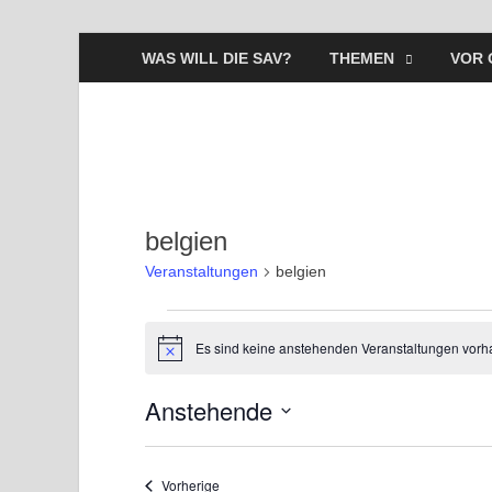
WAS WILL DIE SAV?
THEMEN
VOR 
belgien
Veranstaltungen
belgien
Es sind keine anstehenden Veranstaltungen vorh
H
i
n
Anstehende
w
e
D
i
s
a
Veranstaltungen
Vorherige