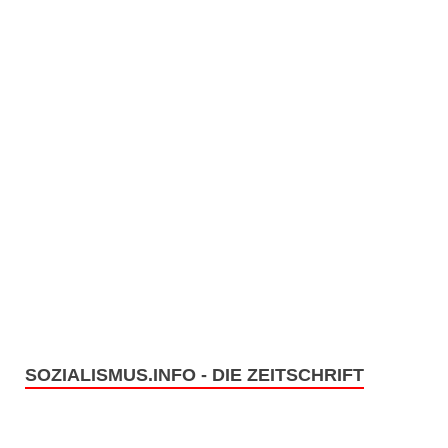
g
a
t
i
o
n
SOZIALISMUS.INFO - DIE ZEITSCHRIFT