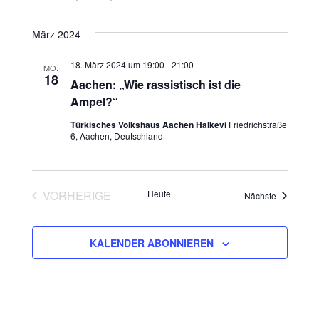
i
c
o
März 2024
h
n
18. März 2024 um 19:00
-
21:00
MO.
18
t
Aachen: „Wie rassistisch ist die
Ampel?“
e
Türkisches Volkshaus Aachen Halkevi
Friedrichstraße
6, Aachen, Deutschland
n
,
VORHERIGE
Heute
Veranstalt
Nächste
N
VERANSTALTUNGEN
a
KALENDER ABONNIEREN
v
i