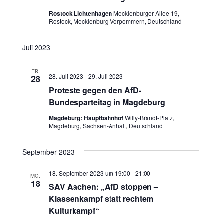
s
h
s
Rostock Lichtenhagen
Mecklenburger Allee 19,
t
l
Rostock, Mecklenburg-Vorpommern, Deutschland
t
e
a
n
Juli 2023
a
l
.
FR.
t
l
28. Juli 2023
-
29. Juli 2023
28
Proteste gegen den AfD-
u
t
Bundesparteitag in Magdeburg
n
u
Magdeburg: Hauptbahnhof
Willy-Brandt-Platz,
g
Magdeburg, Sachsen-Anhalt, Deutschland
n
A
September 2023
g
n
18. September 2023 um 19:00
-
21:00
e
MO.
s
18
SAV Aachen: „AfD stoppen –
n
i
Klassenkampf statt rechtem
Kulturkampf“
c
S