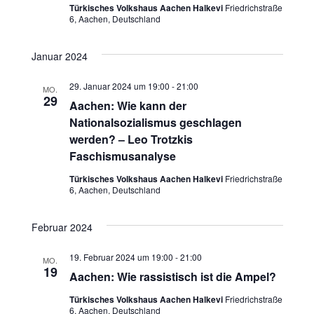
Türkisches Volkshaus Aachen Halkevi
Friedrichstraße
h
6, Aachen, Deutschland
u
t
c
Januar 2024
e
h
29. Januar 2024 um 19:00
-
21:00
MO.
n
29
Aachen: Wie kann der
e
-
Nationalsozialismus geschlagen
u
werden? – Leo Trotzkis
N
Faschismusanalyse
n
a
Türkisches Volkshaus Aachen Halkevi
Friedrichstraße
6, Aachen, Deutschland
v
d
i
A
Februar 2024
g
n
19. Februar 2024 um 19:00
-
21:00
MO.
a
19
Aachen: Wie rassistisch ist die Ampel?
s
t
Türkisches Volkshaus Aachen Halkevi
Friedrichstraße
i
6, Aachen, Deutschland