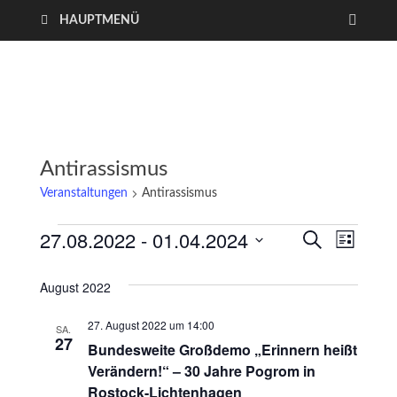
HAUPTMENÜ
Antirassismus
Veranstaltungen
Antirassismus
27.08.2022
 - 
01.04.2024
V
V
S
L
U
I
D
e
C
e
S
a
August 2022
H
T
r
E
t
r
E
27. August 2022 um 14:00
u
SA.
a
27
a
Bundesweite Großdemo „Erinnern heißt
m
n
Verändern!“ – 30 Jahre Pogrom in
w
n
Rostock-Lichtenhagen
ä