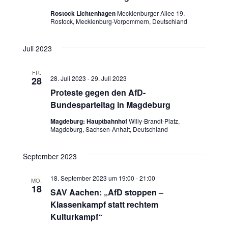
s
h
s
Rostock Lichtenhagen
Mecklenburger Allee 19,
t
l
Rostock, Mecklenburg-Vorpommern, Deutschland
t
e
a
n
Juli 2023
a
l
.
t
FR.
l
28. Juli 2023
-
29. Juli 2023
28
u
Proteste gegen den AfD-
t
Bundesparteitag in Magdeburg
n
u
Magdeburg: Hauptbahnhof
Willy-Brandt-Platz,
g
Magdeburg, Sachsen-Anhalt, Deutschland
n
A
September 2023
g
n
18. September 2023 um 19:00
-
21:00
e
MO.
s
18
SAV Aachen: „AfD stoppen –
n
i
Klassenkampf statt rechtem
Kulturkampf“
c
S