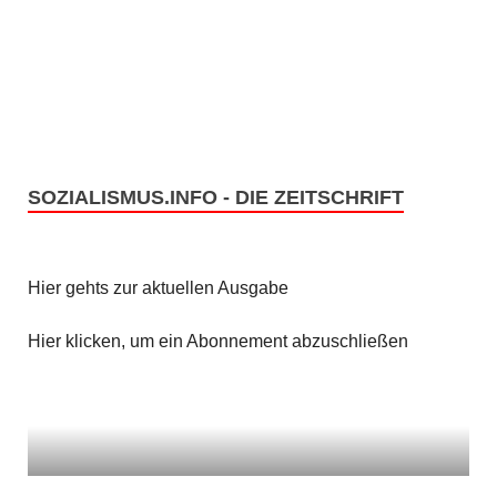
a
t
i
o
SOZIALISMUS.INFO - DIE ZEITSCHRIFT
n
Hier gehts zur aktuellen Ausgabe
Hier klicken, um ein Abonnement abzuschließen