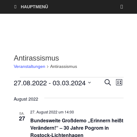
HAUPTMENÜ
Antirassismus
Veranstaltungen
Antirassismus
27.08.2022
 - 
03.03.2024
V
V
S
L
U
I
D
e
C
e
S
a
H
August 2022
T
r
E
t
r
E
27. August 2022 um 14:00
u
SA.
a
27
a
Bundesweite Großdemo „Erinnern heißt
m
n
Verändern!“ – 30 Jahre Pogrom in
w
n
Rostock-Lichtenhagen
ä