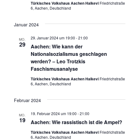
Türkisches Volkshaus Aachen Halkevi
Friedrichstraße
h
u
6, Aachen, Deutschland
t
c
Januar 2024
e
h
29. Januar 2024 um 19:00
-
21:00
n
MO.
29
Aachen: Wie kann der
e
-
Nationalsozialismus geschlagen
u
werden? – Leo Trotzkis
N
Faschismusanalyse
n
a
Türkisches Volkshaus Aachen Halkevi
Friedrichstraße
v
6, Aachen, Deutschland
d
i
A
Februar 2024
g
n
19. Februar 2024 um 19:00
-
21:00
MO.
a
19
Aachen: Wie rassistisch ist die Ampel?
s
t
Türkisches Volkshaus Aachen Halkevi
Friedrichstraße
i
6, Aachen, Deutschland