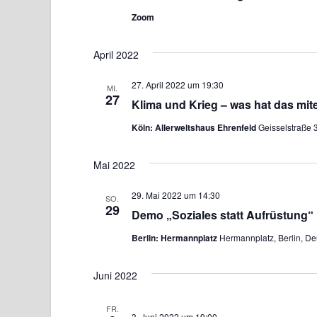
ä
Zoom
h
l
April 2022
e
n
27. April 2022 um 19:30
MI.
27
.
Klima und Krieg – was hat das mit
Köln: Allerweltshaus Ehrenfeld
Geisselstraße 
Mai 2022
29. Mai 2022 um 14:30
SO.
29
Demo „Soziales statt Aufrüstung“
Berlin: Hermannplatz
Hermannplatz, Berlin, De
Juni 2022
FR.
3. Juni 2022 um 19:00