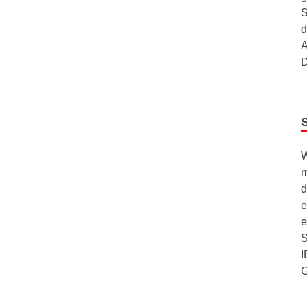
S
d
A
D
W
m
d
e
e
S
I