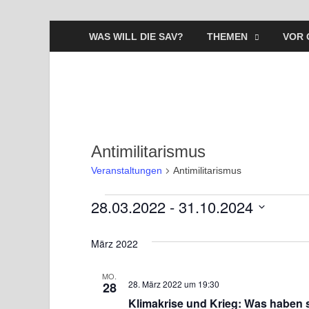
WAS WILL DIE SAV?
THEMEN
VOR 
Antimilitarismus
Veranstaltungen
Antimilitarismus
28.03.2022
 - 
31.10.2024
D
a
März 2022
t
u
MO.
28. März 2022 um 19:30
28
m
Klimakrise und Krieg: Was haben s
w