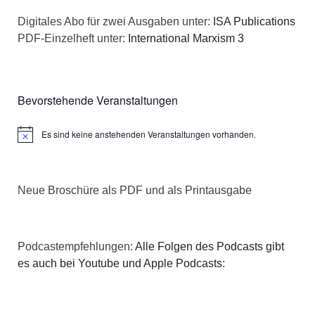
a
s
Digitales Abo für zwei Ausgaben unter:
ISA Publications
t
PDF-Einzelheft unter:
International Marxism 3
i
i
c
o
Bevorstehende Veranstaltungen
h
n
Es sind keine anstehenden Veranstaltungen vorhanden.
t
Hinweis
e
Neue Broschüre als PDF und als Printausgabe
n
,
Podcastempfehlungen:
Alle Folgen des Podcasts gibt
N
es auch bei Youtube und Apple Podcasts:
a
v