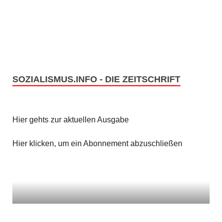
n
i
c
S
h
u
t
c
SOZIALISMUS.INFO - DIE ZEITSCHRIFT
e
h
n
e
Hier gehts zur aktuellen Ausgabe
-
u
N
Hier klicken, um ein Abonnement abzuschließen
n
a
v
d
i
A
g
n