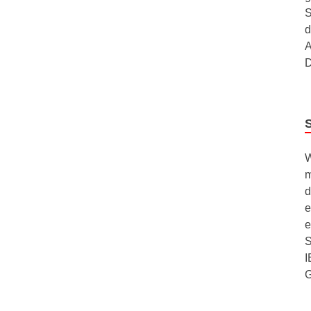
S
d
A
D
W
m
d
e
e
S
I