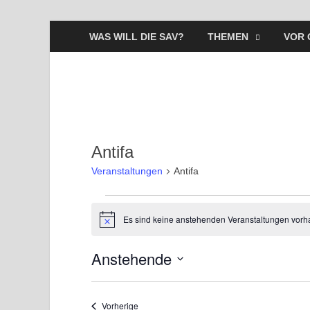
WAS WILL DIE SAV?
THEMEN
VOR 
Antifa
Veranstaltungen
Antifa
Es sind keine anstehenden Veranstaltungen vorh
H
i
n
Anstehende
w
e
D
i
s
a
Veranstaltungen
Vorherige