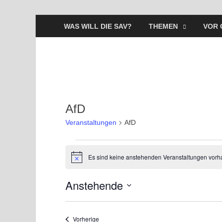
WAS WILL DIE SAV?
THEMEN
VOR 
AfD
Veranstaltungen
AfD
Es sind keine anstehenden Veranstaltungen vorh
H
i
n
Anstehende
w
e
D
i
s
a
Veranstaltungen
Vorherige