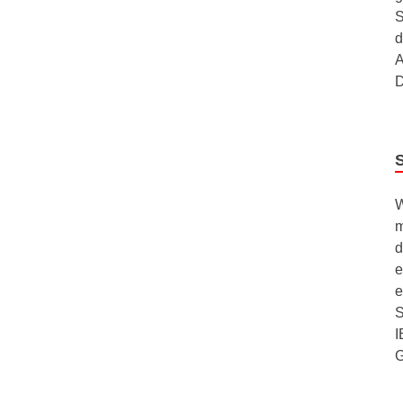
S
d
A
D
W
m
d
e
e
S
I